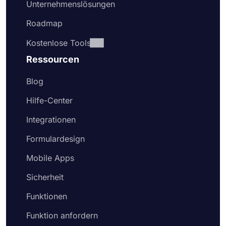
Unternehmenslösungen
Datenerfassung ist mit forms.app viel einfacher.
Hier sind die einfachen Schritte, die Sie befolgen
Roadmap
sollten, um Ihr Online-Bewerbungsformular zu
erstellen:
Kostenlose Tools
Wählen Sie eine kostenlose Formularvorlage
Ressourcen
aus, um Ihr Formular schneller zu erstellen
Fügen Sie Auswahlfragen oder Textfelder
Blog
hinzu, um Ihre Fragen zu stellen, oder
Hilfe-Center
bearbeiten Sie die vorhandenen Fragen
Fügen Sie Ihr Organisationslogo an einem
Integrationen
sichtbaren Teil Ihres Formulars hinzu
Aktivieren Sie die Willkommensseite, um
Formulardesign
potenzielle Bewerber willkommen zu heißen
Mobile Apps
und ihnen zu erklären, was sie tun müssen,
um sich zu bewerben
Sicherheit
Gehen Sie zur Registerkarte „Design“ und
ändern Sie das Aussehen Ihres
Funktionen
Bewerbungsformulars
Teilen Sie Ihr Online-Bewerbungsformular
Funktion anfordern
oder betten Sie es auf Ihrer Website ein