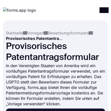
Produkte
Anmelden
Registrieren
Startseite
Vorlagen
Bewerbungsformulare
Integrationen
Provisorisches Patentantragsformular
Vorlagen
Provisorisches
Ressourcen
Patentantragsformular
Preise
In den Vereinigten Staaten von Amerika wird ein
vorläufiges Patentantragsformular verwendet, um ein
vorläufiges Patent für Erfindungen zu erhalten. Das
USPTO stellt den Bewerbern dieses Formular zur
Verfügung. forms.app bietet Ihnen die vorläufige
Patentanmeldungsformularvorlage kostenlos an. Sie
können Ihr Formular erstellen, indem Sie unten auf
„Vorlage verwenden“ klicken.