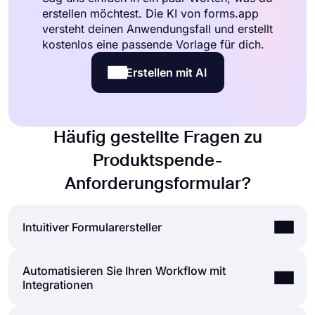
erstellen möchtest. Die KI von forms.app
versteht deinen Anwendungsfall und erstellt
kostenlos eine passende Vorlage für dich.
Erstellen mit AI
Häufig gestellte Fragen zu
Produktspende-
Anforderungsformular?
Intuitiver Formularersteller
Automatisieren Sie Ihren Workflow mit
Erstellen Sie mühelos Online-Formulare, passen
Integrationen
Sie die Felder, das Design und die
Datenschutzoptionen Ihres Formulars innerhalb