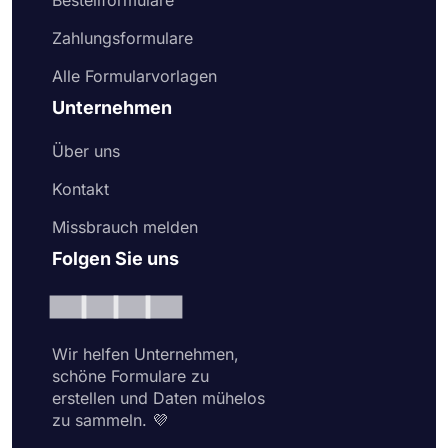
Bestellformulare
Wählen Sie noch heute eines unserer kostenlosen
Formularmuster, um professionelle Online-
Zahlungsformulare
Formulare zu erstellen.
Alle Formularvorlagen
Unternehmen
Über uns
Kontakt
Missbrauch melden
Folgen Sie uns
Wir helfen Unternehmen,
schöne Formulare zu
erstellen und Daten mühelos
zu sammeln. 💜