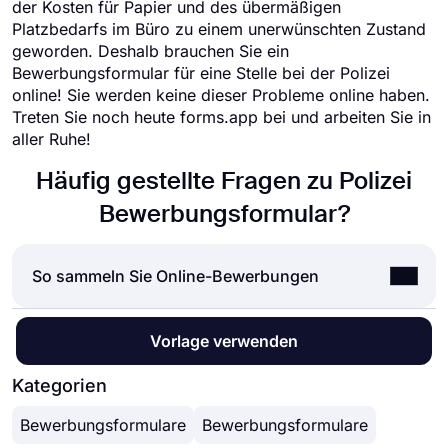
der Kosten für Papier und des übermäßigen
Platzbedarfs im Büro zu einem unerwünschten Zustand
geworden. Deshalb brauchen Sie ein
Bewerbungsformular für eine Stelle bei der Polizei
online! Sie werden keine dieser Probleme online haben.
Treten Sie noch heute forms.app bei und arbeiten Sie in
aller Ruhe!
Häufig gestellte Fragen zu Polizei
Bewerbungsformular?
So sammeln Sie Online-Bewerbungen
Die Annahme von Online-Bewerbungen ist
Vorlage verwenden
heutzutage für fast alle Unternehmen die Norm.
Ganz gleich, ob es sich um Bewerbungen, Praktika
Kategorien
oder Stipendienbewerbungen handelt: Durch
Bewerbungsformulare
Bewerbungsformulare
Online-Bewerbungen können Sie Zeit und viel