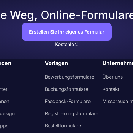
te Weg, Online-Formulare 
Erstellen Sie Ihr eigenes Formular
Kostenlos!
rcen
Vorlagen
Unternehm
Bewerbungsformulare
Über uns
nter
Buchungsformulare
Kontakt
ionen
Feedback-Formulare
Missbrauch m
design
Registrierungsformulare
Apps
Bestellformulare