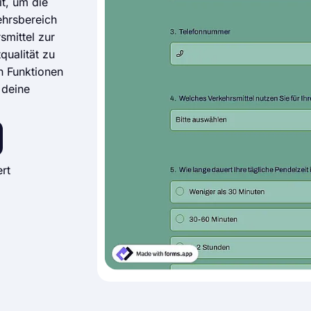
t, um die
ehrsbereich
smittel zur
qualität zu
en Funktionen
 deine
rt