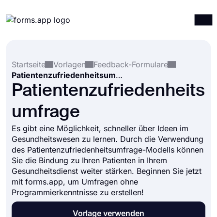
Produkte
Anmelden
Registrieren
Startseite
Vorlagen
Feedback-Formulare
Integrationen
Patientenzufriedenheitsumfrage
Vorlagen
Patientenzufriedenheits
Ressourcen
umfrage
Preise
Es gibt eine Möglichkeit, schneller über Ideen im
Gesundheitswesen zu lernen. Durch die Verwendung
des Patientenzufriedenheitsumfrage-Modells können
Sie die Bindung zu Ihren Patienten in Ihrem
Gesundheitsdienst weiter stärken. Beginnen Sie jetzt
mit forms.app, um Umfragen ohne
Programmierkenntnisse zu erstellen!
Vorlage verwenden