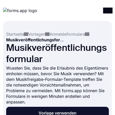
Produkte
Anmelden
Registrieren
Startseite
Vorlagen
Anmeldeformulare
Integrationen
Musikveröffentlichungsformular
Vorlagen
Musikveröffentlichungs
Ressourcen
formular
Preise
Wussten Sie, dass Sie die Erlaubnis des Eigentümers
einholen müssen, bevor Sie Musik verwenden? Mit
dem Musikfreigabe-Formular-Template treffen Sie
die notwendigen Vorsichtsmaßnahmen, um
Probleme zu vermeiden. Mit forms.app können Sie
Formulare in wenigen Minuten erstellen und
anpassen.
Vorlage verwenden