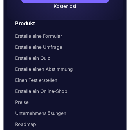
Mehr als 500 kostenlose Formularvorlagen: Sie
Kostenlos!
haben Zugriff auf eine großartige Bibliothek
kostenloser Vorlagen zum Erstellen eines
Produkt
Formulars zu jedem Thema. Dadurch können Sie
Formulare und Tests viel schneller und einfacher
Erstelle eine Formular
erstellen.
Tolle Integrationsoptionen: Anstatt eine Aufgabe
Erstelle eine Umfrage
manuell zu erledigen, können Benutzer eine
Integration einrichten, um sie zu automatisieren
Erstelle ein Quiz
und sich zu entspannen. Darüber hinaus bietet
Erstelle einen Abstimmung
forms.app eine direkte Integration mit etablierten
Plattformen wie
Google Sheets
,
MS Excel
,
Discord
Einen Test erstellen
und vielen mehr.
Bedingte Logik: Sie hilft Ihnen, einige Fragen
Erstelle ein Online-Shop
basierend auf den Antworten Ihrer Quizteilnehmer
ein- oder auszublenden. Mit der bedingten Logik
Preise
erhalten Sie genau die Informationen, die Sie
Unternehmenslösungen
benötigen, ohne Ihre Befragten mit unnötigen
Fragen zu langweilen.
Roadmap
Teilen von Formulardatensätzen und Statistiken: