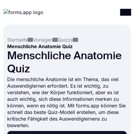
Produkte
Anmelden
Registrieren
Startseite
Vorlagen
Quizze
Integrationen
Menschliche Anatomie Quiz
Vorlagen
Menschliche Anatomie
Ressourcen
Quiz
Preise
Die menschliche Anatomie ist ein Thema, das viel
Auswendiglernen erfordert. Es ist wichtig, zu
verstehen, wie der Körper funktioniert, aber es ist
auch wichtig, sich diese Informationen merken zu
können, wenn es nötig ist. Mit forms.app können Sie
schnell das beste Quiz-Modell erstellen, um diese
kritische Fähigkeit des Auswendiglernens zu
bewerten.