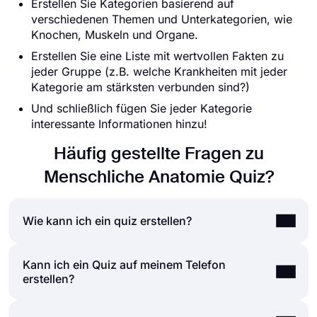
Erstellen Sie Kategorien basierend auf
verschiedenen Themen und Unterkategorien, wie
Knochen, Muskeln und Organe.
Erstellen Sie eine Liste mit wertvollen Fakten zu
jeder Gruppe (z.B. welche Krankheiten mit jeder
Kategorie am stärksten verbunden sind?)
Und schließlich fügen Sie jeder Kategorie
interessante Informationen hinzu!
Häufig gestellte Fragen zu
Menschliche Anatomie Quiz?
Wie kann ich ein quiz erstellen?
Kann ich ein Quiz auf meinem Telefon
Wenn Sie ein Quiz für Freunde oder Ihr Publikum
erstellen?
erstellen möchten, können Sie dies ganz einfach
mit einer Quiz-Maker-Anwendung wie „forms.app“
tun. Um Ihr eigenes Quiz zu erstellen, sind nur