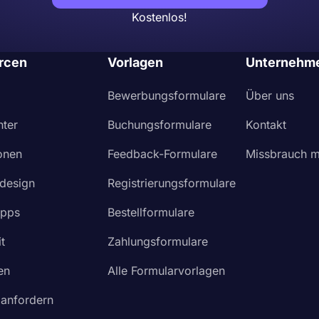
Kostenlos!
rcen
Vorlagen
Unternehm
Bewerbungsformulare
Über uns
nter
Buchungsformulare
Kontakt
ionen
Feedback-Formulare
Missbrauch m
design
Registrierungsformulare
Apps
Bestellformulare
t
Zahlungsformulare
en
Alle Formularvorlagen
 anfordern