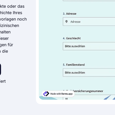
akte oder das
ichte Ihres
rvorlagen noch
izinischen
halten
ieser
gen für
 die
ert