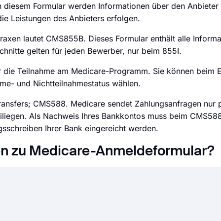
diesem Formular werden Informationen über den Anbieter
ie Leistungen des Anbieters erfolgen.
axen lautet CMS855B. Dieses Formular enthält alle Informa
schnitte gelten für jeden Bewerber, nur beim 855I.
für die Teilnahme am Medicare-Programm. Sie können beim E
me- und Nichtteilnahmestatus wählen.
ransfers; CMS588. Medicare sendet Zahlungsanfragen nur p
eiliegen. Als Nachweis Ihres Bankkontos muss beim CMS588
gsschreiben Ihrer Bank eingereicht werden.
gen zu Medicare-Anmeldeformular?
ammeln von Daten und zur Unterstützung der Anmeldung für