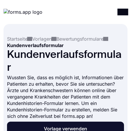
Produkte
Anmelden
Registrieren
Startseite
Vorlagen
Bewertungsformulare
Integrationen
Kundenverlaufsformular
Vorlagen
Kundenverlaufsformula
Ressourcen
r
Preise
Wussten Sie, dass es möglich ist, Informationen über
Patienten zu erhalten, bevor Sie sie untersuchen?
Ärzte und Krankenschwestern können online über
vergangene Krankheiten der Patienten mit dem
Kundenhistorien-Formular lernen. Um ein
Kundenhistorien-Formular zu erstellen, melden Sie
sich ohne Zeitverlust bei forms.app an!
Vorlage verwenden