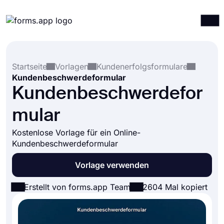
Produkte
Anmelden
Registrieren
Startseite
Vorlagen
Kundenerfolgsformulare
Integrationen
Kundenbeschwerdeformular
Vorlagen
Kundenbeschwerdefor
Ressourcen
mular
Preise
Kostenlose Vorlage für ein Online-
Kundenbeschwerdeformular
Vorlage verwenden
Erstellt von forms.app Team
2604 Mal kopiert