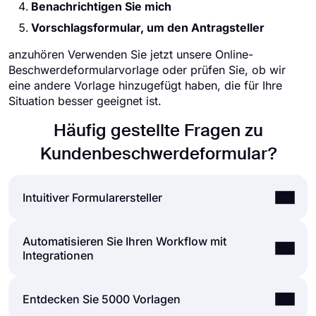
Benachrichtigen Sie mich
Vorschlagsformular, um den Antragsteller
anzuhören Verwenden Sie jetzt unsere Online-
Beschwerdeformularvorlage oder prüfen Sie, ob wir
eine andere Vorlage hinzugefügt haben, die für Ihre
Situation besser geeignet ist.
Häufig gestellte Fragen zu
Kundenbeschwerdeformular?
Intuitiver Formularersteller
Automatisieren Sie Ihren Workflow mit
Erstellen Sie mühelos Online-Formulare, passen
Integrationen
Sie die Felder, das Design und die
Datenschutzoptionen Ihres Formulars innerhalb
weniger Minuten an. Indem Sie einige der vielen
Sie können die Formulare und Umfragen, die Sie
Entdecken Sie 5000 Vorlagen
Arten von Formularfeldern für alle Anforderungen
auf forms.app erstellt haben, über Zapier in viele