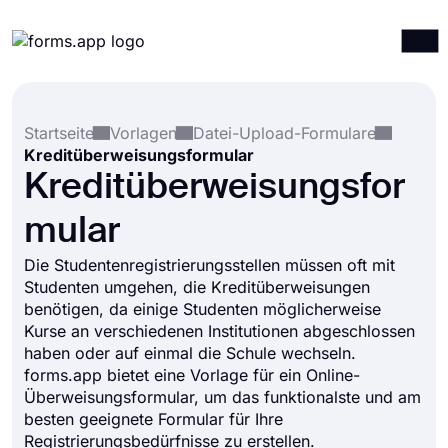
Produkte
Anmelden
Registrieren
Startseite
Vorlagen
Datei-Upload-Formulare
Integrationen
Kreditüberweisungsformular
Vorlagen
Kreditüberweisungsfor
Ressourcen
mular
Preise
Die Studentenregistrierungsstellen müssen oft mit
Studenten umgehen, die Kreditüberweisungen
benötigen, da einige Studenten möglicherweise
Kurse an verschiedenen Institutionen abgeschlossen
haben oder auf einmal die Schule wechseln.
forms.app bietet eine Vorlage für ein Online-
Überweisungsformular, um das funktionalste und am
besten geeignete Formular für Ihre
Registrierungsbedürfnisse zu erstellen.