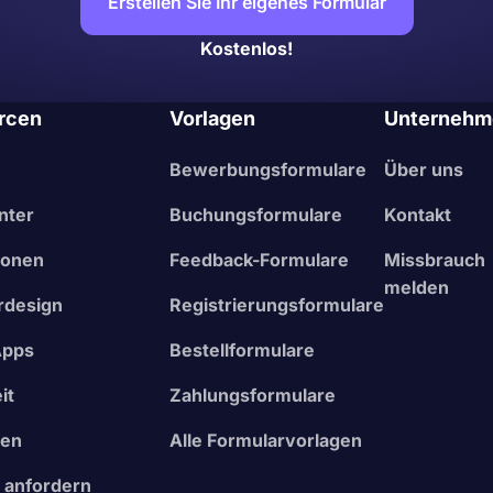
Erstellen Sie Ihr eigenes Formular
Kostenlos!
rcen
Vorlagen
Unternehm
Bewerbungsformulare
Über uns
nter
Buchungsformulare
Kontakt
ionen
Feedback-Formulare
Missbrauch
melden
rdesign
Registrierungsformulare
Apps
Bestellformulare
it
Zahlungsformulare
nen
Alle Formularvorlagen
 anfordern