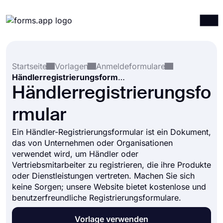
Produkte
Anmelden
Registrieren
Startseite
Vorlagen
Anmeldeformulare
Integrationen
Händlerregistrierungsformular
Vorlagen
Händlerregistrierungsfo
Ressourcen
rmular
Preise
Ein Händler-Registrierungsformular ist ein Dokument,
das von Unternehmen oder Organisationen
verwendet wird, um Händler oder
Vertriebsmitarbeiter zu registrieren, die ihre Produkte
oder Dienstleistungen vertreten. Machen Sie sich
keine Sorgen; unsere Website bietet kostenlose und
benutzerfreundliche Registrierungsformulare.
Vorlage verwenden