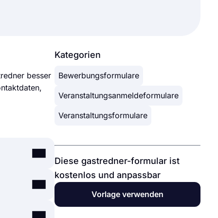
Kategorien
tredner besser
Bewerbungsformulare
ontaktdaten,
Veranstaltungsanmeldeformulare
Veranstaltungsformulare
Diese gastredner-formular ist
kostenlos und anpassbar
ren zu
Vorlage verwenden
n Optionen
n Sie mit
ngen von