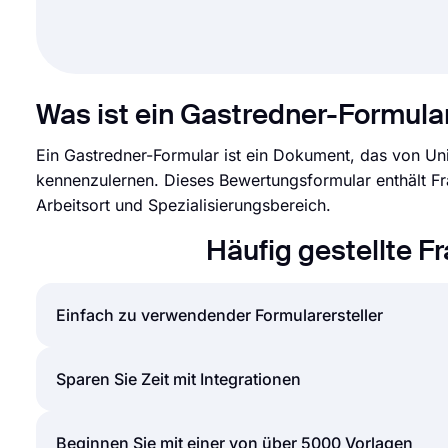
Was ist ein Gastredner-Formula
Ein Gastredner-Formular ist ein Dokument, das von Un
kennenzulernen. Dieses Bewertungsformular enthält Fra
Arbeitsort und Spezialisierungsbereich.
Häufig gestellte F
Einfach zu verwendender Formularersteller
Das Erstellen von Online-Formularen und Umfragen is
Sparen Sie Zeit mit Integrationen
müssen, können Sie einfach Formulare oder Umfrage
mit nur wenigen Klicks über die intuitive Formular
Formulare und Umfragen, die auf forms.app erstell
Beginnen Sie mit einer von über 5000 Vorlagen