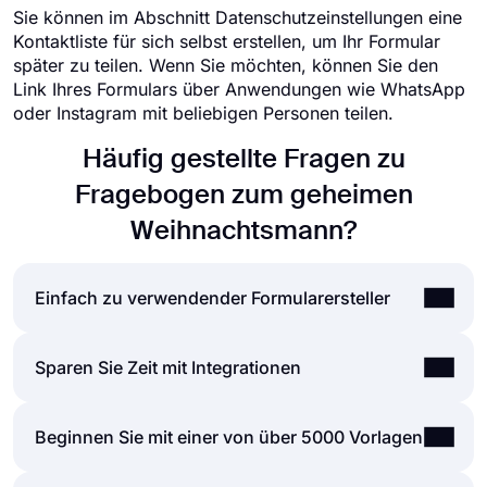
Sie können im Abschnitt Datenschutzeinstellungen eine
Kontaktliste für sich selbst erstellen, um Ihr Formular
später zu teilen. Wenn Sie möchten, können Sie den
Link Ihres Formulars über Anwendungen wie WhatsApp
oder Instagram mit beliebigen Personen teilen.
Häufig gestellte Fragen zu
Fragebogen zum geheimen
Weihnachtsmann?
Einfach zu verwendender Formularersteller
Das Erstellen von Online-Formularen und
Sparen Sie Zeit mit Integrationen
Umfragen ist viel einfacher als je zuvor. Ohne eine
einzige Zeile codieren zu müssen, können Sie
Formulare und Umfragen, die auf forms.app
Beginnen Sie mit einer von über 5000 Vorlagen
einfach Formulare oder Umfragen erstellen und die
erstellt wurden, können über Zapier problemlos in
Felder, das Design und die allgemeinen Optionen
viele Anwendungen von Drittanbietern integriert
mit nur wenigen Klicks über die intuitive