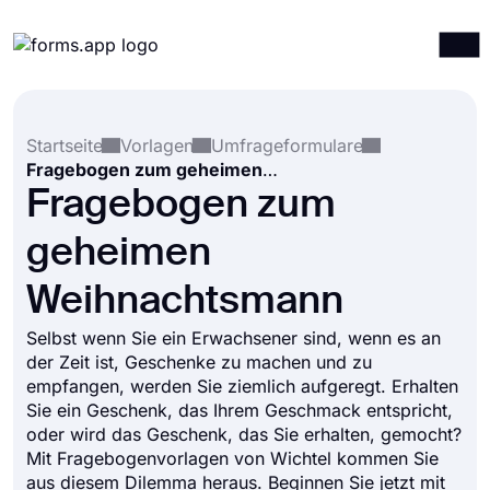
Produkte
Anmelden
Registrieren
Startseite
Vorlagen
Umfrageformulare
Integrationen
Fragebogen zum geheimen Weihnachtsmann
Vorlagen
Fragebogen zum
Ressourcen
geheimen
Preise
Weihnachtsmann
Selbst wenn Sie ein Erwachsener sind, wenn es an
der Zeit ist, Geschenke zu machen und zu
empfangen, werden Sie ziemlich aufgeregt. Erhalten
Sie ein Geschenk, das Ihrem Geschmack entspricht,
oder wird das Geschenk, das Sie erhalten, gemocht?
Mit Fragebogenvorlagen von Wichtel kommen Sie
aus diesem Dilemma heraus. Beginnen Sie jetzt mit