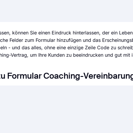
sen, können Sie einen Eindruck hinterlassen, der ein Leben 
iche Felder zum Formular hinzufügen und das Erscheinungsb
n - und das alles, ohne eine einzige Zeile Code zu schrei
ing-Vertrag, um Ihre Kunden zu beeindrucken und gut mit 
 zu Formular Coaching-Vereinbarun
nline-Vereinbarungen sind rechtsverbindlich, genau wie Papi
ne Vereinbarung erstellen und unbesorgt Antworten einholen
e Formulare, solange die Befragten den Aussagen zustimm