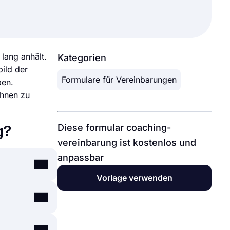
lang anhält.
Kategorien
ild der
Formulare für Vereinbarungen
ben.
ihnen zu
Diese formular coaching-
g?
vereinbarung ist kostenlos und
anpassbar
Vorlage verwenden
erverträge.
. Diese
en oder das