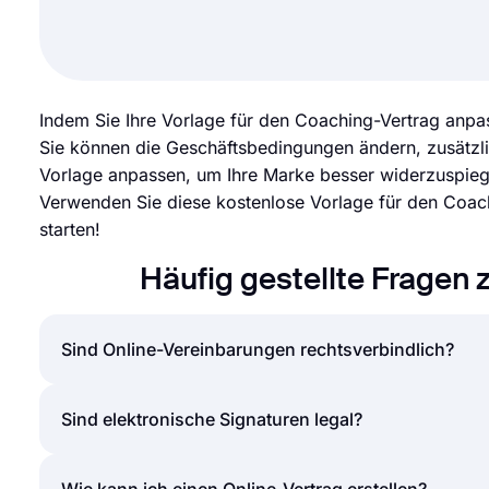
Indem Sie Ihre Vorlage für den Coaching-Vertrag anpas
Sie können die Geschäftsbedingungen ändern, zusätzl
Vorlage anpassen, um Ihre Marke besser widerzuspiegel
Verwenden Sie diese kostenlose Vorlage für den Coach
starten!
Häufig gestellte Fragen
Sind Online-Vereinbarungen rechtsverbindlich?
Die einfache Antwort auf diese Frage lautet "Ja". O
Sind elektronische Signaturen legal?
Sie können ganz einfach ein Online-Formular für ei
Vereinbarungen sind genauso wirksam wie gedruckt