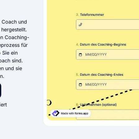
m Coach und
hergestellt.
en Coaching-
prozess für
 Sie ein
oach sind.
en und sie
n.
ert