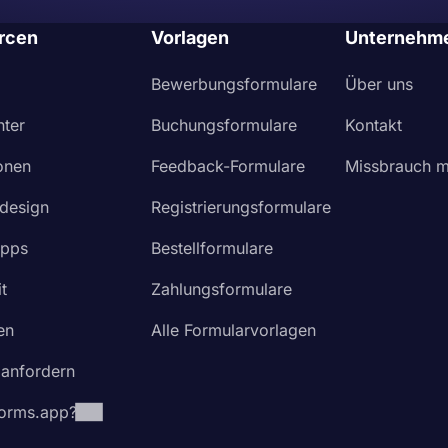
rcen
Vorlagen
Unternehm
Bewerbungsformulare
Über uns
nter
Buchungsformulare
Kontakt
ionen
Feedback-Formulare
Missbrauch m
design
Registrierungsformulare
Apps
Bestellformulare
t
Zahlungsformulare
en
Alle Formularvorlagen
 anfordern
orms.app?