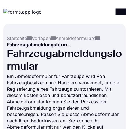
Produkte
Anmelden
Registrieren
Startseite
Vorlagen
Anmeldeformulare
Integrationen
Fahrzeugabmeldungsformular
Vorlagen
Fahrzeugabmeldungsfo
Ressourcen
rmular
Preise
Ein Abmeldeformular für Fahrzeuge wird von
Fahrzeugbesitzern und Händlern verwendet, um die
Registrierung eines Fahrzeugs zu stornieren. Mit
diesem kostenlosen und benutzerfreundlichen
Abmeldeformular können Sie den Prozess der
Fahrzeugabmeldung organisieren und
beschleunigen. Passen Sie dieses Abmeldeformular
nach Ihren Bedürfnissen an. Sie können Ihr
Abmeldeformular mit nur wenigen Klicks auf