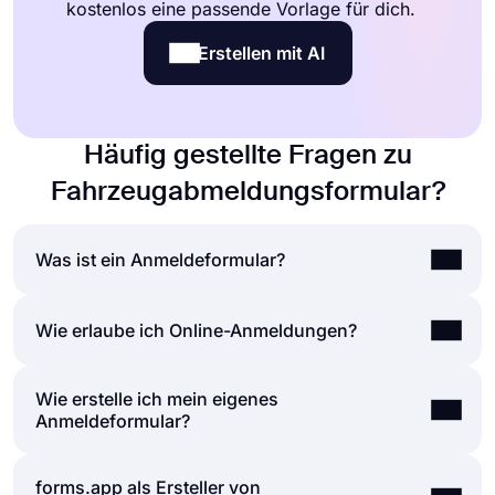
kostenlos eine passende Vorlage für dich.
Erstellen mit AI
Häufig gestellte Fragen zu
Fahrzeugabmeldungsformular?
Was ist ein Anmeldeformular?
Ein Registrierungsformular ist ein Dokument zum
Wie erlaube ich Online-Anmeldungen?
Sammeln von Daten und zur Unterstützung der
Anmeldung für einen Newsletter, eine Website,
Wie erstelle ich mein eigenes
Menschen schließen Registrierungen im
eine Anwendung, Veranstaltungen, Organisationen,
Anmeldeformular?
Wesentlichen auf zwei Arten ab; Papierformulare
Werbegeschenke und mehr. In
oder Online-Formulare. Heutzutage ist klar, dass
Registrierungsformularen werden Informationen
der Registrierungsprozess mit Online-
basierend auf Ihren Zwecken abgefragt. Dazu
forms.app als Ersteller von
Wenn Sie Ihr eigenes Registrierungsformular