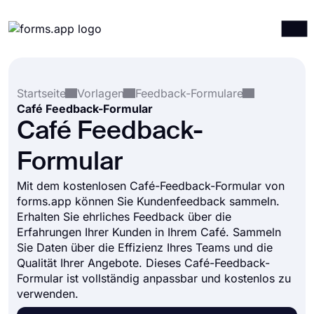
Produkte
Anmelden
Registrieren
Startseite
Vorlagen
Feedback-Formulare
Integrationen
Café Feedback-Formular
Vorlagen
Café Feedback-
Ressourcen
Formular
Preise
Mit dem kostenlosen Café-Feedback-Formular von
forms.app können Sie Kundenfeedback sammeln.
Erhalten Sie ehrliches Feedback über die
Erfahrungen Ihrer Kunden in Ihrem Café. Sammeln
Sie Daten über die Effizienz Ihres Teams und die
Qualität Ihrer Angebote. Dieses Café-Feedback-
Formular ist vollständig anpassbar und kostenlos zu
verwenden.