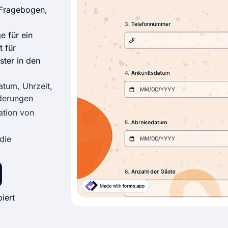
-Fragebogen,
 für ein
t für
ster in den
atum, Uhrzeit,
rderungen
ation von
die
iert