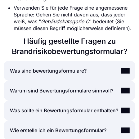
Verwenden Sie für jede Frage eine angemessene
Sprache: Gehen Sie nicht davon aus, dass jeder
weiß, was "
Gebäudekategorie C
" bedeutet (Sie
müssen diesen Begriff möglicherweise definieren).
Häufig gestellte Fragen zu
Brandrisikobewertungsformular?
Was sind bewertungsformulare?
Ein Bewertungsformular ist ein Dokument, das eine
Warum sind Bewertungsformulare sinnvoll?
Reihe von Fragen zur Bewertung einer
Veranstaltung, eines Produkts, einer
Unabhängig davon, ob Sie ein Formular zur
Was sollte ein Bewertungsformular enthalten?
Dienstleistung, eines Mitarbeiters oder eines
Bewertung der Mitarbeiterleistung, der
Kurses stellt. Bewertungsformulare können für
Kundenzufriedenheit, der Lehrerbewertung oder
viele Zwecke erstellt und verwendet werden, z. B.
Ein typisches Bewertungsformular umfasst
Wie erstelle ich ein Bewertungsformular?
einer Selbstbewertung erstellen, hilft es den
zur Leistungsbeurteilung, zum Sammeln von
verschiedene Formularfelder, um die Meinungen
Formularteilnehmern, über aktuelle Ereignisse
Feedback, zur Beurteilung der beruflichen