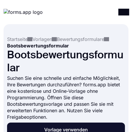
Produkte
Anmelden
Registrieren
Startseite
Vorlagen
Bewertungsformulare
Integrationen
Bootsbewertungsformular
Vorlagen
Bootsbewertungsformu
Ressourcen
lar
Preise
Suchen Sie eine schnelle und einfache Möglichkeit,
Ihre Bewertungen durchzuführen? forms.app bietet
eine kostenlose und Online-Vorlage ohne
Programmierung. Öffnen Sie diese
Bootsbewertungsvorlage und passen Sie sie mit
erweiterten Funktionen an. Nutzen Sie viele
Freigabeoptionen.
Vorlage verwenden