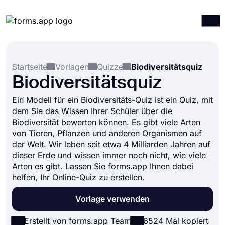
Produkte
Anmelden
Registrieren
Startseite
Vorlagen
Quizze
Biodiversitätsquiz
Integrationen
Biodiversitätsquiz
Vorlagen
Ein Modell für ein Biodiversitäts-Quiz ist ein Quiz, mit
Ressourcen
dem Sie das Wissen Ihrer Schüler über die
Biodiversität bewerten können. Es gibt viele Arten
Preise
von Tieren, Pflanzen und anderen Organismen auf
der Welt. Wir leben seit etwa 4 Milliarden Jahren auf
dieser Erde und wissen immer noch nicht, wie viele
Arten es gibt. Lassen Sie forms.app Ihnen dabei
helfen, Ihr Online-Quiz zu erstellen.
Vorlage verwenden
Erstellt von forms.app Team
6524 Mal kopiert