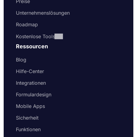
Formulare gleichzeitig komplex und
Preise
benutzerfreundlich zu gestalten. Die
Unternehmenslösungen
Datenerfassung ist mit forms.app viel einfacher.
Hier sind die einfachen Schritte, die Sie befolgen
Roadmap
sollten, um Ihr Online-Bewerbungsformular zu
erstellen:
Kostenlose Tools
Wählen Sie eine kostenlose Formularvorlage
Ressourcen
aus, um Ihr Formular schneller zu erstellen
Fügen Sie Auswahlfragen oder Textfelder
Blog
hinzu, um Ihre Fragen zu stellen, oder
Hilfe-Center
bearbeiten Sie die vorhandenen Fragen
Fügen Sie Ihr Organisationslogo an einem
Integrationen
sichtbaren Teil Ihres Formulars hinzu
Aktivieren Sie die Willkommensseite, um
Formulardesign
potenzielle Bewerber willkommen zu heißen
Mobile Apps
und ihnen zu erklären, was sie tun müssen,
um sich zu bewerben
Sicherheit
Gehen Sie zur Registerkarte „Design“ und
ändern Sie das Aussehen Ihres
Funktionen
Bewerbungsformulars