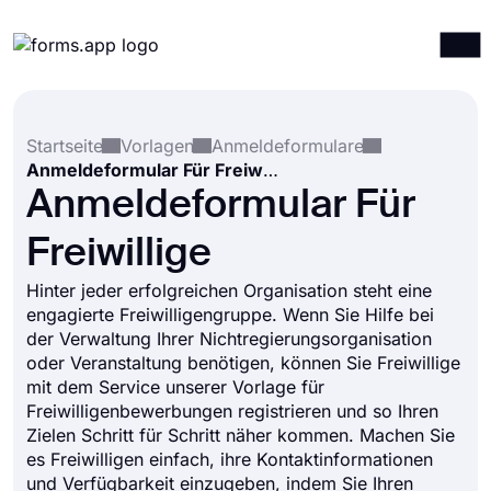
Produkte
Anmelden
Registrieren
Startseite
Vorlagen
Anmeldeformulare
Integrationen
Anmeldeformular Für Freiwillige
Vorlagen
Anmeldeformular Für
Ressourcen
Freiwillige
Preise
Hinter jeder erfolgreichen Organisation steht eine
engagierte Freiwilligengruppe. Wenn Sie Hilfe bei
der Verwaltung Ihrer Nichtregierungsorganisation
oder Veranstaltung benötigen, können Sie Freiwillige
mit dem Service unserer Vorlage für
Freiwilligenbewerbungen registrieren und so Ihren
Zielen Schritt für Schritt näher kommen. Machen Sie
es Freiwilligen einfach, ihre Kontaktinformationen
und Verfügbarkeit einzugeben, indem Sie Ihren