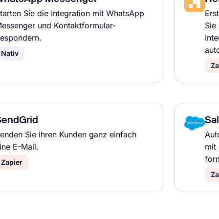
tarten Sie die Integration mit WhatsApp
Ers
essenger und Kontaktformular-
Sie
espondern.
Inte
aut
Nativ
Za
SendGrid
Sa
enden Sie Ihren Kunden ganz einfach
Aut
ine E-Mail.
mit
for
Zapier
Za