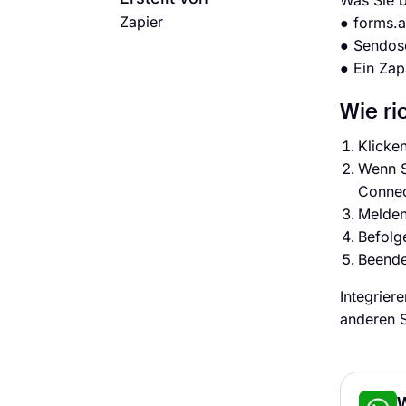
Was Sie b
Zapier
● forms.
● Sendos
● Ein Zap
Wie ri
Klicken
Wenn S
Connec
Melden
Befolge
Beenden
Integrier
anderen S