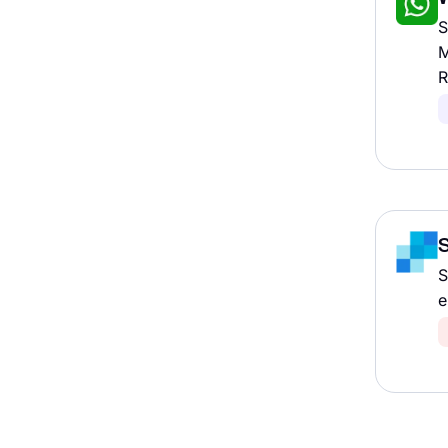
S
M
R
S
e