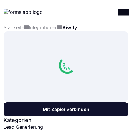
Startseite
Integrationen
Kiwify
Produkte
Anmelden
Registrieren
Integrationen
Vorlagen
Ressourcen
Preise
Mit Zapier verbinden
Kategorien
Lead Generierung