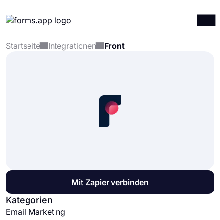
Startseite
Integrationen
Front
Produkte
Anmelden
Registrieren
Integrationen
Vorlagen
Ressourcen
Preise
Mit Zapier verbinden
Kategorien
Email Marketing