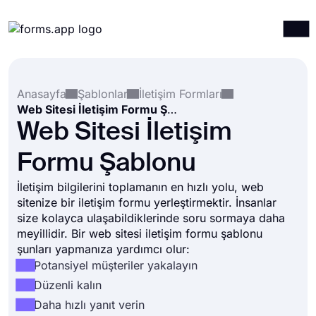
Ürünler
Giriş yap
Kayıt ol
Anasayfa
Şablonlar
İletişim Formları
Entegrasyonlar
Web Sitesi İletişim Formu Şablonu
Şablonlar
Web Sitesi İletişim
Kaynaklar
Formu Şablonu
Fiyatlandırma
İletişim bilgilerini toplamanın en hızlı yolu, web
sitenize bir iletişim formu yerleştirmektir. İnsanlar
size kolayca ulaşabildiklerinde soru sormaya daha
meyillidir. Bir web sitesi iletişim formu şablonu
şunları yapmanıza yardımcı olur:
Potansiyel müşteriler yakalayın
Düzenli kalın
Daha hızlı yanıt verin