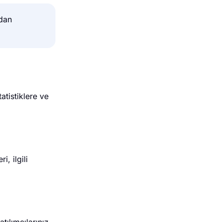
adan
atistiklere ve
i, ilgili