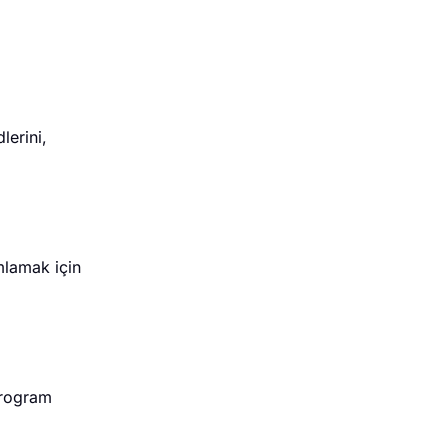
lerini,
mlamak için
program