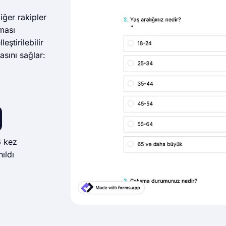
iğer rakipler
ması
eştirilebilir
asını sağlar:
 kez
nıldı