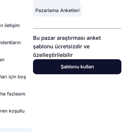
Pazarlama Anketleri
n iletişim
Bu pazar araştırması anket
ndentların
şablonu ücretsizdir ve
özelleştirilebilir
yan
Şablonu kullan
arı için boş
aha fazlasını
eren koşullu