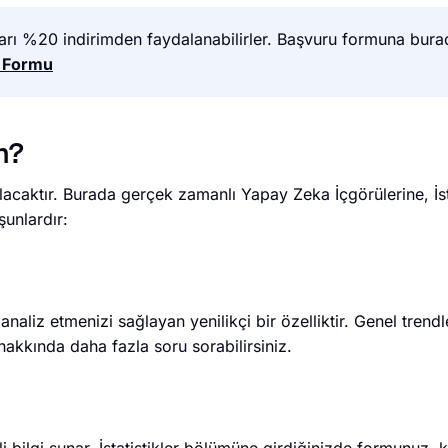
arı %20 indirimden faydalanabilirler. Başvuru formuna bur
u Formu
m?
acaktır. Burada gerçek zamanlı Yapay Zeka İçgörülerine, İst
şunlardır:
analiz etmenizi sağlayan yenilikçi bir özelliktir. Genel trendler
z hakkında daha fazla soru sorabilirsiniz.