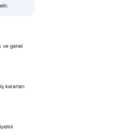
lir.
ak ve genel
iş kararları
yelini