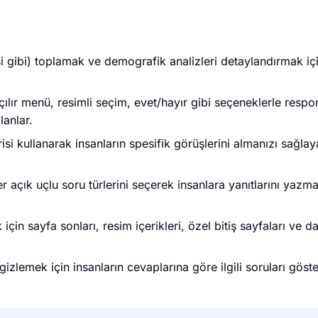
si gibi) toplamak ve demografik analizleri detaylandırmak içi
çılır menü, resimli seçim, evet/hayır gibi seçeneklerle respo
lanlar.
si kullanarak insanların spesifik görüşlerini almanızı sağla
açık uçlu soru türlerini seçerek insanlara yanıtlarını yazmal
için sayfa sonları, resim içerikleri, özel bitiş sayfaları ve d
izlemek için insanların cevaplarına göre ilgili soruları göst