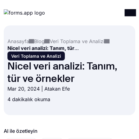
Ürünler
Giriş yap
Kayıt ol
Anasayfa
Blog
Veri Toplama ve Analizi
Entegrasyonlar
Nicel veri analizi: Tanım, tür ve örnekler
Şablonlar
Veri Toplama ve Analizi
Nicel veri analizi: Tanım,
Kaynaklar
tür ve örnekler
Fiyatlandırma
Mar 20, 2024 |
Atakan Efe
4 dakikalık okuma
AI ile özetleyin