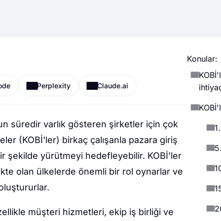
Konular:
KOBİ'l
ode
Perplexity
Claude.ai
ihtiya
KOBİ'l
n süredir varlık gösteren şirketler için çok
1
eler (KOBİ'ler) birkaç çalışanla pazara giriş
5
r şekilde yürütmeyi hedefleyebilir. KOBİ’ler
1
te olan ülkelerde önemli bir rol oynarlar ve
luştururlar.
1
2
llikle müşteri hizmetleri, ekip iş birliği ve