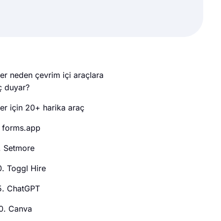
er neden çevrim içi araçlara
ç duyar?
er için 20+ harika araç
. forms.app
. Setmore
0. Toggl Hire
5. ChatGPT
0. Canva