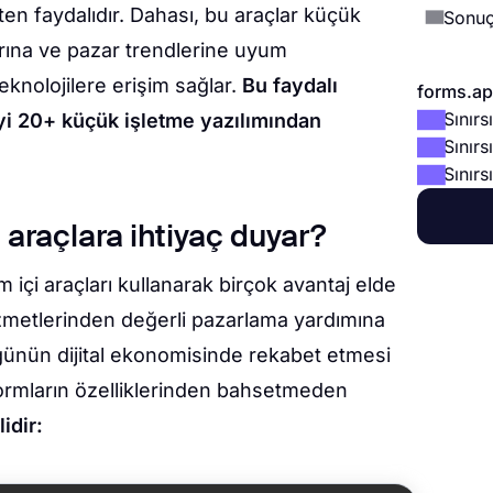
ten faydalıdır. Dahası, bu araçlar küçük
Sonu
arına ve pazar trendlerine uyum
eknolojilere erişim sağlar.
Bu faydalı
forms.app
Sınır
yi 20+ küçük işletme yazılımından
Sınırs
Sınırs
 araçlara ihtiyaç duyar?
m içi araçları kullanarak birçok avantaj elde
izmetlerinden değerli pazarlama yardımına
ugünün dijital ekonomisinde rekabet etmesi
tformların özelliklerinden bahsetmeden
idir: