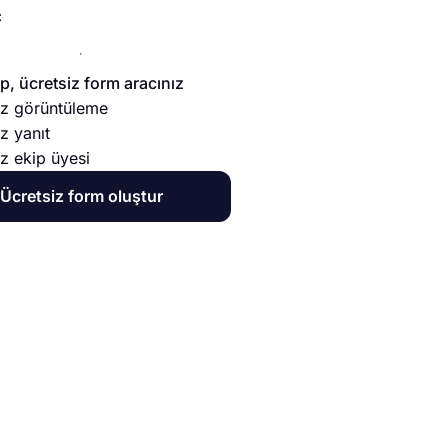
ç
, ücretsiz form aracınız
sız görüntüleme
ız yanıt
ız ekip üyesi
Ücretsiz form oluştur