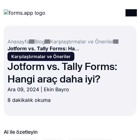
Ürünler
Giriş yap
Kayıt ol
Anasayfa
Blog
Karşılaştırmalar ve Öneriler
Entegrasyonlar
Jotform vs. Tally Forms: Hangi araç daha iyi?
Şablonlar
Karşılaştırmalar ve Öneriler
Jotform vs. Tally Forms:
Kaynaklar
Hangi araç daha iyi?
Fiyatlandırma
Ara 09, 2024 | Ekin Bayro
8 dakikalık okuma
AI ile özetleyin