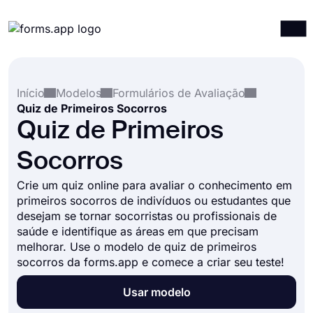
Produtos
Entrar
Registrar-se
Início
Modelos
Formulários de Avaliação
Integrações
Quiz de Primeiros Socorros
Modelos
Quiz de Primeiros
Recursos
Socorros
Preços
Crie um quiz online para avaliar o conhecimento em
primeiros socorros de indivíduos ou estudantes que
desejam se tornar socorristas ou profissionais de
saúde e identifique as áreas em que precisam
melhorar. Use o modelo de quiz de primeiros
socorros da forms.app e comece a criar seu teste!
Usar modelo