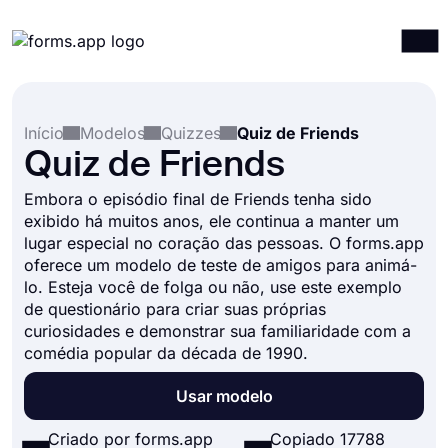
Produtos
Entrar
Registrar-se
Início
Modelos
Quizzes
Quiz de Friends
Integrações
Quiz de Friends
Modelos
Embora o episódio final de Friends tenha sido
Recursos
exibido há muitos anos, ele continua a manter um
lugar especial no coração das pessoas. O forms.app
Preços
oferece um modelo de teste de amigos para animá-
lo. Esteja você de folga ou não, use este exemplo
de questionário para criar suas próprias
curiosidades e demonstrar sua familiaridade com a
comédia popular da década de 1990.
Usar modelo
Criado por forms.app
Copiado 17788