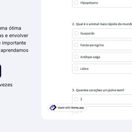
uma ótima
as e envolver
e importante
ue aprendamos
vezes