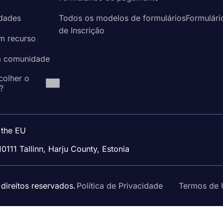
idades
Todos os modelos de formuláriosFormulári
de Inscrição
um recurso
à comunidade
colher o
?
 the EU
10111 Tallinn, Harju County, Estonia
ireitos reservados.
Política de Privacidade
Termos de 