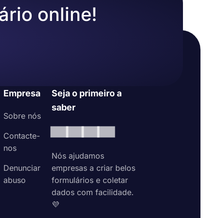
para criar
ário online!
idez e
integração
as, como
ntes do
ondentes
Empresa
Seja o primeiro a
saber
pção de
Sobre nós
rente como
Contacte-
nos
Nós ajudamos
Denunciar
empresas a criar belos
abuso
formulários e coletar
dados com facilidade.
💜