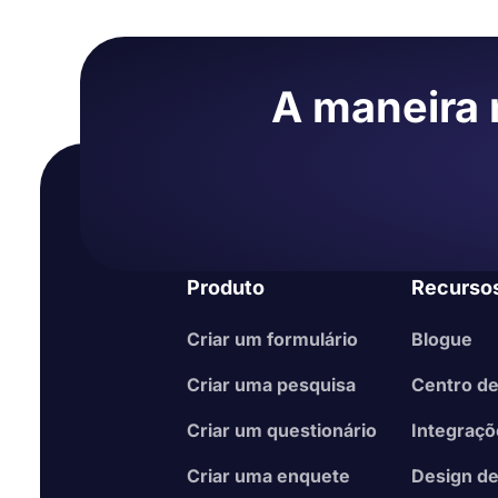
Adicione suas perguntas e respostas
Faça personalizações no design do seu form
Dê uma olhada nas configurações do formulár
A maneira m
Depois de criar uma enquete, você pode compartil
uma página da web para alcançar as pessoas. Entã
tempo real e analisar os resultados.
Produto
Recurso
Criar um formulário
Blogue
Criar uma pesquisa
Centro de
Criar um questionário
Integraç
Criar uma enquete
Design de