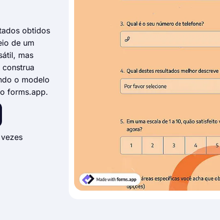
ltados obtidos
eio de um
átil, mas
 construa
ando o modelo
 do forms.app.
 vezes