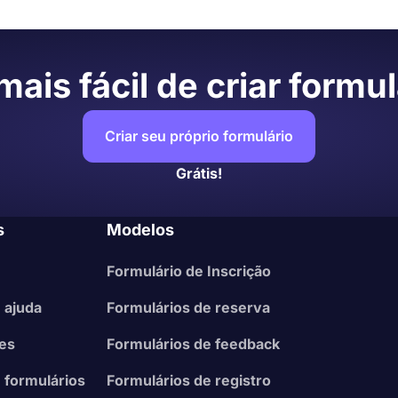
ulário
io e ajuste as opções de publicação
ais fácil de criar formul
há-la facilmente nas redes sociais ou incorporá-la dire
o, tudo que você precisa fazer é revisar os dados colet
Criar seu próprio formulário
Grátis!
s
Modelos
Formulário de Inscrição
 ajuda
Formulários de reserva
ões
Formulários de feedback
 formulários
Formulários de registro