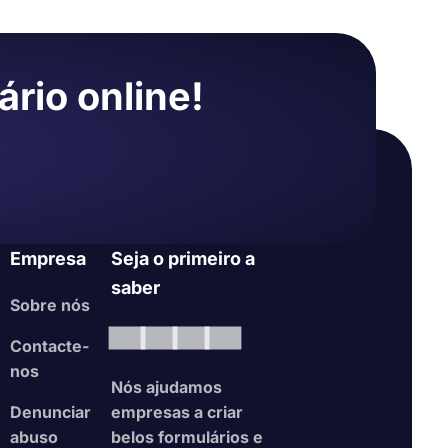
ário online!
tamente em
ados em
Empresa
Seja o primeiro a
saber
Sobre nós
Contacte-
nos
Nós ajudamos
English
Denunciar
empresas a criar
abuso
belos formulários e