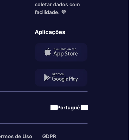
Türkçe
coletar dados com
facilidade. 💜
Français
हिन्दी
Aplicações
Deutsch
Español
Indonesi
Русский
中国
Portuguê
ermos de Uso
GDPR