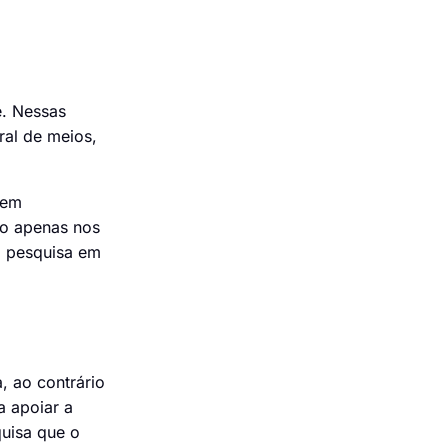
e. Nessas
ral de meios,
 em
ão apenas nos
a pesquisa em
, ao contrário
a apoiar a
quisa que o