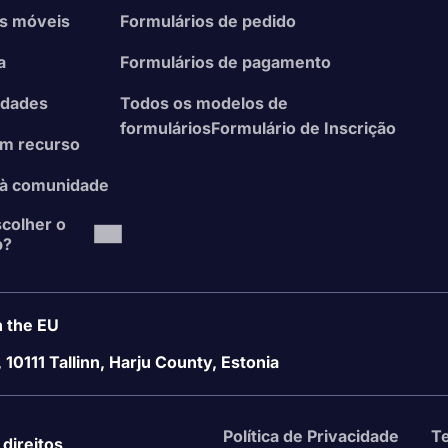
es móveis
Formulários de pedido
a
Formulários de pagamento
idades
Todos os modelos de
formuláriosFormulário de Inscrição
 um recurso
 à comunidade
colher o
p?
 the EU
, 10111 Tallinn, Harju County, Estonia
Política de Privacidade
T
direitos