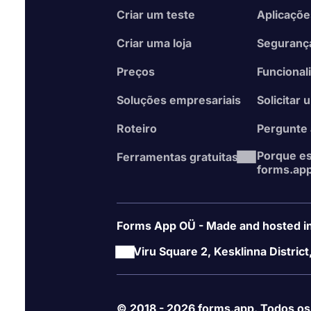
Criar um teste
Aplicaçõ
Criar uma loja
Seguranç
Preços
Funcional
Soluções empresariais
Solicitar
Roteiro
Pergunte
Porque es
Ferramentas gratuitas
forms.ap
Forms App OÜ - Made and hosted in
Viru Square 2, Kesklinna District
© 2018 - 2026 forms.app. Todos os 