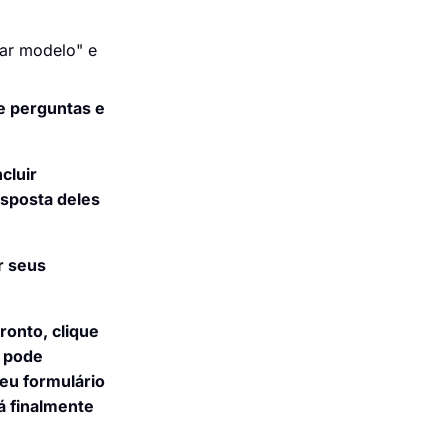
ar modelo" e
de perguntas e
cluir
esposta deles
r seus
ronto, clique
ê pode
seu formulário
á finalmente