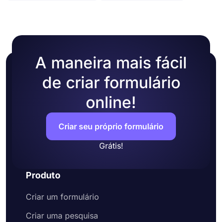
diferentes. Você pode alterar o tema da pesquisa
facilmente o código de incorporação no HTML de
escolhendo suas próprias cores ou escolhendo
seu site.
um dos muitos temas prontos.
A maneira mais fácil
de criar formulário
online!
Criar seu próprio formulário
Grátis!
Produto
Criar um formulário
Criar uma pesquisa