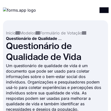
Produtos
Entrar
Registrar-se
Início
Modelos
Formulário de Votação
Integrações
Questionário de Qualidade de Vida
Modelos
Questionário de
Recursos
Qualidade de Vida
Preços
Um questionário de qualidade de vida é um
documento que pode ser usado para coletar
informações sobre o bem-estar social dos
indivíduos. Organizações e pesquisadores podem
usá-lo para coletar experiências e percepções dos
indivíduos sobre sua qualidade de vida. As
respostas podem ser usadas para melhorar a
qualidade de vida e também identificar as
necessidades e desejos da população.