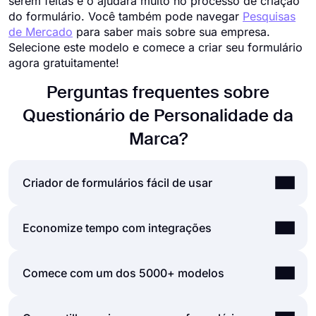
serem feitas e o ajudará muito no processo de criação
do formulário. Você também pode navegar
Pesquisas
de Mercado
para saber mais sobre sua empresa.
Selecione este modelo e comece a criar seu formulário
agora gratuitamente!
Perguntas frequentes sobre
Questionário de Personalidade da
Marca?
Criador de formulários fácil de usar
Criar formulários e pesquisas online é muito mais
Economize tempo com integrações
fácil do que nunca. Sem a necessidade de
codificar uma única linha, você pode
Formulários e pesquisas que são criados em
Comece com um dos 5000+ modelos
simplesmente criar formulários ou pesquisas e
forms.app podem ser facilmente integrados com
personalizar seus campos, design e opções gerais
muitos aplicativos de terceiros via Zapier. Você
com apenas alguns cliques por meio da interface