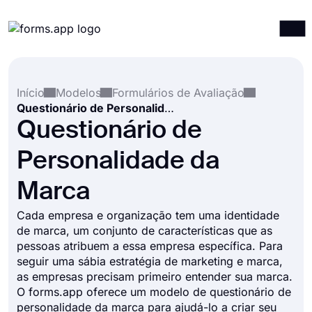
Produtos
Entrar
Registrar-se
Início
Modelos
Formulários de Avaliação
Integrações
Questionário de Personalidade da Marca
Modelos
Questionário de
Recursos
Personalidade da
Preços
Marca
Cada empresa e organização tem uma identidade
de marca, um conjunto de características que as
pessoas atribuem a essa empresa específica. Para
seguir uma sábia estratégia de marketing e marca,
as empresas precisam primeiro entender sua marca.
O forms.app oferece um modelo de questionário de
personalidade da marca para ajudá-lo a criar seu