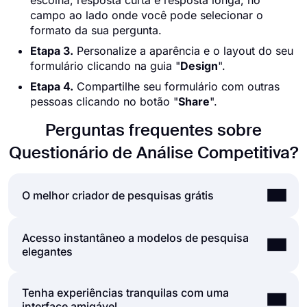
escolha, resposta curta e resposta longa, no
campo ao lado onde você pode selecionar o
formato da sua pergunta.
Etapa 3.
Personalize a aparência e o layout do seu
formulário clicando na guia "
Design
".
Etapa 4.
Compartilhe seu formulário com outras
pessoas clicando no botão "
Share
".
Perguntas frequentes sobre
Questionário de Análise Competitiva?
O melhor criador de pesquisas grátis
Acesso instantâneo a modelos de pesquisa
Se você está procurando uma maneira rápida e
elegantes
fácil de criar grandes pesquisas, o forms.app está
aqui para atender às suas expectativas. Com
incontáveis ​​modelos, tipos de perguntas e opções
Tenha experiências tranquilas com uma
A grande biblioteca de modelos de pesquisas do
de personalização, forms.app fornece uma
interface amigável