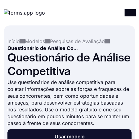
Produtos
Entrar
Registrar-se
Início
Modelos
Pesquisas de Avaliação
Integrações
Questionário de Análise Competitiva
Modelos
Questionário de Análise
Recursos
Competitiva
Preços
Use questionários de análise competitiva para
coletar informações sobre as forças e fraquezas de
seus concorrentes, bem como oportunidades e
ameaças, para desenvolver estratégias baseadas
nos resultados. Use o modelo gratuito e crie seu
questionário em poucos minutos para se manter um
passo à frente de seus concorrentes.
Usar modelo