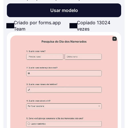
Usar modelo
Criado por forms.app
Copiado 13024
Team
vezes