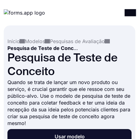
Produtos
Entrar
Registrar-se
Início
Modelos
Pesquisas de Avaliação
Integrações
Pesquisa de Teste de Conceito
Modelos
Pesquisa de Teste de
Recursos
Conceito
Preços
Quando se trata de lançar um novo produto ou
serviço, é crucial garantir que ele ressoe com seu
público-alvo. Use o modelo de pesquisa de teste de
conceito para coletar feedback e ter uma ideia da
recepção da sua ideia pelos potenciais clientes para
criar sua pesquisa de teste de conceito agora
mesmo!
Usar modelo