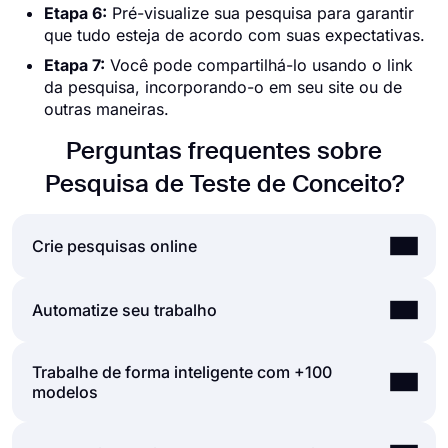
Etapa 6:
Pré-visualize sua pesquisa para garantir
que tudo esteja de acordo com suas expectativas.
Etapa 7:
Você pode compartilhá-lo usando o link
da pesquisa, incorporando-o em seu site ou de
outras maneiras.
Perguntas frequentes sobre
Pesquisa de Teste de Conceito?
Crie pesquisas online
Ao usar a interface de usuário fácil e extensa do
Automatize seu trabalho
criador de pesquisas do forms.app, você pode
criar formulários, pesquisas e exames online com
Trabalhe de forma inteligente com +100
As automatizações entre as ferramentas que você
menos esforço do que qualquer outra coisa! Você
modelos
usa são vitais, pois economizam tempo e reduzem
pode começar rapidamente com um modelo
a carga de trabalho. Imagine que você precise
pronto e personalizá-lo de acordo com suas
transmitir dados de suas respostas de formulário
necessidades ou pode começar do zero e