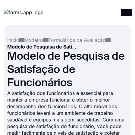
Produtos
Entrar
Registrar-se
Início
Modelos
Formulários de Avaliação
Integrações
Modelo de Pesquisa de Satisfação de Funcionários
Modelos
Modelo de Pesquisa de
Recursos
Satisfação de
Preços
Funcionários
A satisfação dos funcionários é essencial para
manter a empresa funcional e obter o melhor
desempenho dos funcionários. O alto moral dos
funcionários levará a um ambiente de trabalho
saudável e equipes mais bem-sucedidas. Com uma
pesquisa de satisfação do funcionário, você pode
medir facilmente os níveis de satisfação e coletar