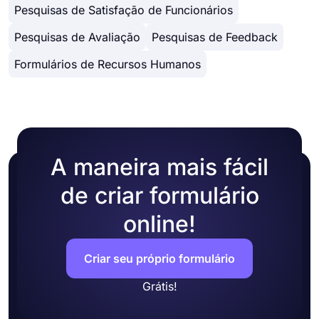
corretamente ou não, porque o forms.aps
● Selecione entre vários temas gratuitos
Pesquisas de Satisfação de Funcionários
funciona perfeitamente em qualquer dispositivo.
● Compartilhe suas pesquisas em tantas
Comece hoje mesmo a criar pesquisas online
plataformas quanto possível
Pesquisas de Avaliação
Pesquisas de Feedback
gratuitas e coletar respostas facilmente!
● Alterar as configurações de publicação
Formulários de Recursos Humanos
● Adicione condições às suas perguntas da
pesquisa
A maneira mais fácil
de criar formulário
online!
Criar seu próprio formulário
Grátis!