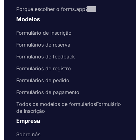
premium gratuitamente. Esses modelos de
Porque escolher o forms.app?
formulário de inscrição vêm com perguntas
comuns ou campos de formulário que você
Modelos
provavelmente gostaria de incluir em seu
formulário. Naturalmente, isso economizará seu
Formulário de Inscrição
tempo e o ajudará a criar formulários e pesquisas
melhores em menos tempo. Portanto, escolha um
Formulários de reserva
de nossos exemplos gratuitos de formulários para
Formulários de feedback
criar formulários online profissionais hoje mesmo.
Formulários de registro
Formulários de pedido
Formulários de pagamento
Todos os modelos de formuláriosFormulário
de Inscrição
Empresa
Sobre nós