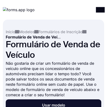
Produtos
Entrar
Registrar-se
Início
Modelos
Formulários de Inscrição
Integrações
Formulário de Venda de Veículo
Modelos
Formulário de Venda de
Recursos
Veículo
Preços
Não gostaria de criar um formulário de venda de
veículo online que os concessionários de
automóveis precisam lidar o tempo todo? Você
pode salvar todos os seus documentos de venda
neste formulário online sem custo de papel. Use o
modelo de formulário de venda de veículo abaixo e
comece a criar o seu formulário!
Usar modelo