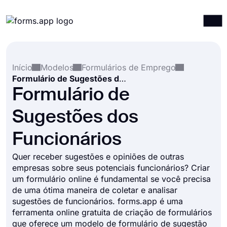
Produtos
Entrar
Registrar-se
Início
Modelos
Formulários de Emprego
Integrações
Formulário de Sugestões dos Funcionários
Modelos
Formulário de
Recursos
Sugestões dos
Preços
Funcionários
Quer receber sugestões e opiniões de outras
empresas sobre seus potenciais funcionários? Criar
um formulário online é fundamental se você precisa
de uma ótima maneira de coletar e analisar
sugestões de funcionários. forms.app é uma
ferramenta online gratuita de criação de formulários
que oferece um modelo de formulário de sugestão