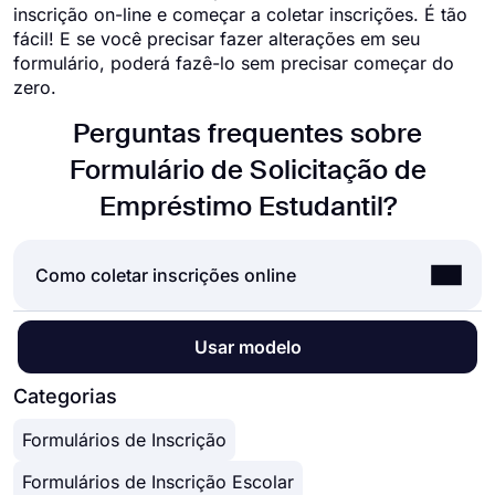
inscrição on-line e começar a coletar inscrições. É tão
fácil! E se você precisar fazer alterações em seu
formulário, poderá fazê-lo sem precisar começar do
zero.
Perguntas frequentes sobre
Formulário de Solicitação de
Empréstimo Estudantil?
Como coletar inscrições online
Aceitar inscrições online é uma norma para quase
Usar modelo
todas as empresas hoje. Quer se trate de
candidaturas a empregos, estágios ou bolsas de
Categorias
estudo, o uso de inscrições on-line pode
Formulários de Inscrição
economizar tempo e muito esforço. Mas como
aceitar inscrições online, qual a melhor forma? A
Formulários de Inscrição Escolar
resposta são formulários online. Usando um