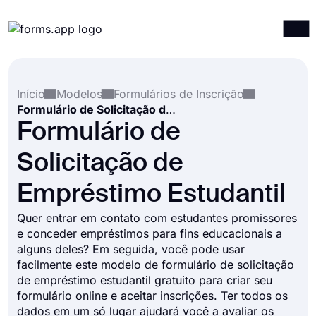
Produtos
Entrar
Registrar-se
Início
Modelos
Formulários de Inscrição
Integrações
Formulário de Solicitação de Empréstimo Estudantil
Modelos
Formulário de
Recursos
Solicitação de
Preços
Empréstimo Estudantil
Quer entrar em contato com estudantes promissores
e conceder empréstimos para fins educacionais a
alguns deles? Em seguida, você pode usar
facilmente este modelo de formulário de solicitação
de empréstimo estudantil gratuito para criar seu
formulário online e aceitar inscrições. Ter todos os
dados em um só lugar ajudará você a avaliar os