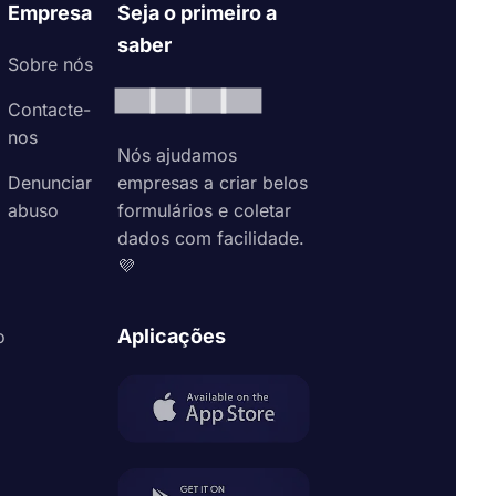
 existe mais
Empresa
Seja o primeiro a
s avançados
saber
io fácil de
Sobre nós
Contacte-
nos
Nós ajudamos
Denunciar
empresas a criar belos
ágina de
abuso
formulários e coletar
dados com facilidade.
or diante
💜
Aplicações
o
e criar
 coletar
mações de