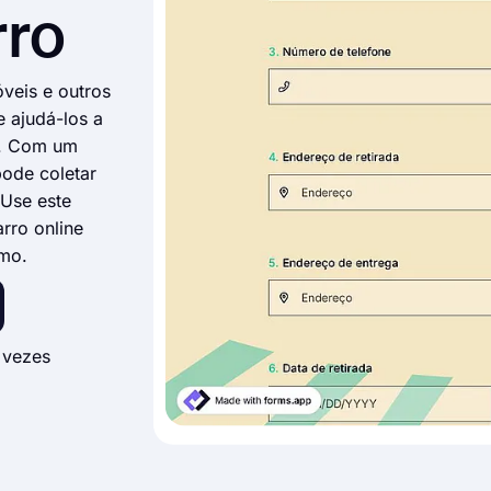
rro
veis e outros
e ajudá-los a
ho. Com um
pode coletar
 Use este
rro online
smo.
 vezes