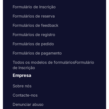
pesquisas personalizadas. Você pode usar o
aplicativo para gerenciar seu processo de reserva
Formulário de Inscrição
e coletar informações de seus clientes. Se você
Formulários de reserva
está procurando uma forma de gerenciar suas
reservas e coletar informações de seus clientes, o
Formulários de feedback
forms.app é a solução perfeita.
Formulários de registro
Formulários de pedido
Formulários de pagamento
Todos os modelos de formuláriosFormulário
de Inscrição
Empresa
Sobre nós
Contacte-nos
Denunciar abuso