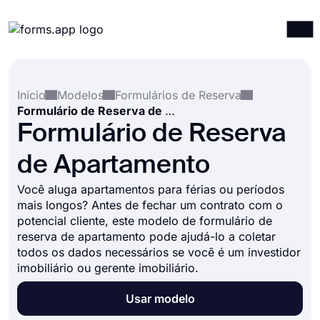
Produtos
Entrar
Registrar-se
Início
Modelos
Formulários de Reserva
Integrações
Formulário de Reserva de Apartamento
Modelos
Formulário de Reserva
Recursos
de Apartamento
Preços
Você aluga apartamentos para férias ou períodos
mais longos? Antes de fechar um contrato com o
potencial cliente, este modelo de formulário de
reserva de apartamento pode ajudá-lo a coletar
todos os dados necessários se você é um investidor
imobiliário ou gerente imobiliário.
Usar modelo