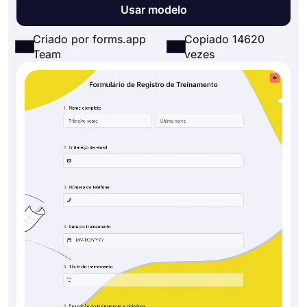
Usar modelo
Criado por forms.app
Copiado 14620
Team
vezes