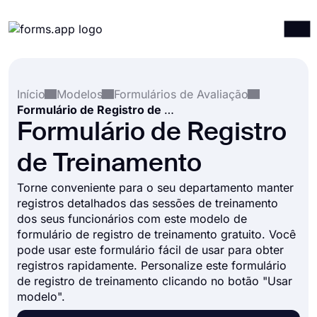
Produtos
Entrar
Registrar-se
Início
Modelos
Formulários de Avaliação
Integrações
Formulário de Registro de Treinamento
Modelos
Formulário de Registro
Recursos
de Treinamento
Preços
Torne conveniente para o seu departamento manter
registros detalhados das sessões de treinamento
dos seus funcionários com este modelo de
formulário de registro de treinamento gratuito. Você
pode usar este formulário fácil de usar para obter
registros rapidamente. Personalize este formulário
de registro de treinamento clicando no botão "Usar
modelo".