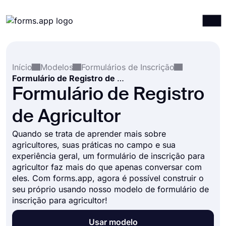
Produtos
Entrar
Registrar-se
Início
Modelos
Formulários de Inscrição
Integrações
Formulário de Registro de Agricultor
Modelos
Formulário de Registro
Recursos
de Agricultor
Preços
Quando se trata de aprender mais sobre
agricultores, suas práticas no campo e sua
experiência geral, um formulário de inscrição para
agricultor faz mais do que apenas conversar com
eles. Com forms.app, agora é possível construir o
seu próprio usando nosso modelo de formulário de
inscrição para agricultor!
Usar modelo