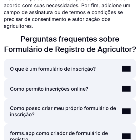
acordo com suas necessidades. Por fim, adicione um
campo de assinatura ou de termos e condições se
precisar de consentimento e autorização dos
agricultores.
Perguntas frequentes sobre
Formulário de Registro de Agricultor?
O que é um formulário de inscrição?
Um formulário de registro é um documento para
Como permito inscrições online?
coletar dados e ajudar as pessoas a se
inscreverem em um boletim informativo, site,
Como posso criar meu próprio formulário de
As pessoas completam os registros de duas
aplicativo, eventos, organizações, brindes e muito
inscrição?
maneiras principais; formulários em papel ou
mais. Os formulários de registro solicitam
formulários on-line. Hoje, está claro que o
informações com base em seus propósitos; isso
processo de registro é muito mais simples com
geralmente inclui perguntas sobre detalhes
forms.app como criador de formulário de
Se você deseja criar seu próprio formulário de
formulários de registro online. Ao usar uma
pessoais, nome da empresa, informações de
registro