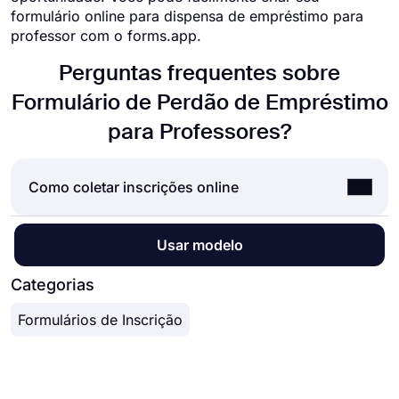
formulário online para dispensa de empréstimo para
professor com o forms.app.
Perguntas frequentes sobre
Formulário de Perdão de Empréstimo
para Professores?
Como coletar inscrições online
Aceitar inscrições online é uma norma para quase
Usar modelo
todas as empresas hoje. Quer se trate de
candidaturas a empregos, estágios ou bolsas de
Categorias
estudo, o uso de inscrições on-line pode
Formulários de Inscrição
economizar tempo e muito esforço. Mas como
aceitar inscrições online, qual a melhor forma? A
resposta são formulários online. Usando um
criador de formulários online, como o forms.app