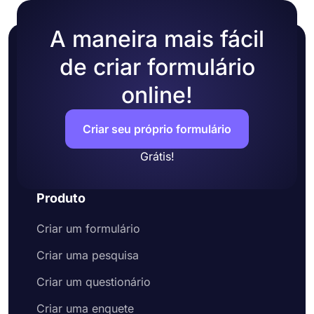
aqui, você pode criar facilmente uma inscrição ou
formulário de envio para coletar informações do
candidato.
A maneira mais fácil
O que é um formulário de inscrição?
de criar formulário
Um formulário de inscrição é o nome geral de um
online!
documento usado para coletar informações de
seus candidatos para avaliá-los. Um formulário de
inscrição típico pode incluir perguntas sobre
Criar seu próprio formulário
experiência profissional, educação, informações
de contato, serviço militar, verificação de
Grátis!
antecedentes, número de telefone e outros
detalhes relevantes para a posição aberta. Depois,
Produto
este formulário online de aceitação de
candidaturas pode ser partilhado com o público-
Criar um formulário
alvo ou incorporado no site da organização.
Como posso criar meu próprio formulário
Criar uma pesquisa
de inscrição no forms.app?
forms.app é um criador de formulários intuitivo
Criar um questionário
que pode ajudá-lo a criar seus próprios
Criar uma enquete
formulários de inscrição. Você pode usar vários