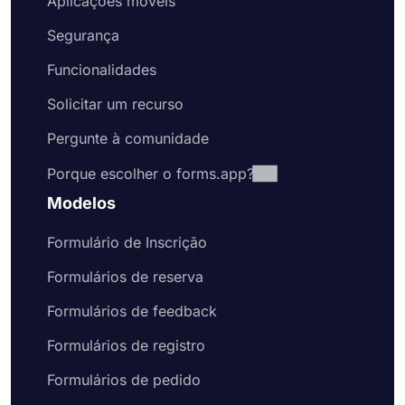
Aplicações móveis
do seu formulário de inscrição
Compartilhe seu formulário de inscrição
Segurança
online ou incorpore-o em seu site
Funcionalidades
Comece com modelos gratuitos
Esteja você criando um formulário de candidatura
Solicitar um recurso
de emprego ou de registro de membro, o
forms.app oferece modelos de qualidade
Pergunte à comunidade
premium gratuitamente. Esses modelos de
Porque escolher o forms.app?
formulário de inscrição vêm com perguntas
comuns ou campos de formulário que você
Modelos
provavelmente gostaria de incluir em seu
formulário. Naturalmente, isso economizará seu
Formulário de Inscrição
tempo e o ajudará a criar formulários e pesquisas
melhores em menos tempo. Portanto, escolha um
Formulários de reserva
de nossos exemplos gratuitos de formulários para
Formulários de feedback
criar formulários online profissionais hoje mesmo.
Formulários de registro
Formulários de pedido