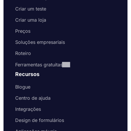
campos de formulário para fazer suas perguntas
Criar um teste
ou usar lógica condicional para tornar seus
formulários complexos e fáceis de usar ao mesmo
Criar uma loja
tempo. A coleta de dados é muito mais fácil com
o forms.app. Aqui estão as etapas simples que
Preços
você deve seguir para criar seu formulário de
Soluções empresariais
inscrição online:
Roteiro
Selecione um modelo de formulário gratuito
para criar seu formulário mais rapidamente
Ferramentas gratuitas
Adicione perguntas de escolha ou campos
de texto para fazer suas perguntas ou edite
Recursos
as perguntas existentes
Adicione o logotipo da sua organização a
Blogue
uma parte visível do seu formulário
Centro de ajuda
Habilite a página de boas-vindas para dar as
boas-vindas aos potenciais candidatos e
Integrações
explicar o que eles devem fazer para se
inscrever
Design de formulários
Vá para a guia de design e altere a aparência